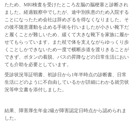
たため、
MRI
検査を受けたところ左脳の脳梗塞と診断され
ました。経過観察中でしたが、途中別疾患のため入院する
ことになったため会社は辞めざるを得なくなりました。そ
の後不随意運動を止める手術を行いましたが小さい靴下だ
と履くことが難しいため、緩くて大きな靴下を家族に履か
せてもらっています。また杖で体を支えながらゆっくり歩
くことしかできないため一度で横断歩道を渡りきることが
できず、ボタンの着脱、バスの昇降などの日常生活におい
ても介助を必要としています。
受診状況等証明書、初診日から
1
年半時点の診断書、日常
生活にどのように不自由しているかが詳細にわかる就労状
況等申立書を添付しました。
結果、障害厚生年金
2
級が障害認定日時点から認められま
した。