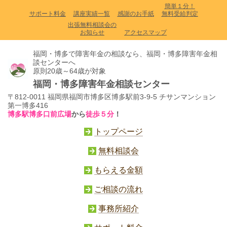
簡単１分！
サポート料金
講座実績一覧
感謝のお手紙
無料受給判定
出張無料相談会の
お知らせ
アクセスマップ
福岡・博多で障害年金の相談なら、福岡・博多障害年金相
談センターへ
原則20歳～64歳が対象
福岡・博多障害年金相談センター
〒812-0011 福岡県福岡市博多区博多駅前3-9-5 チサンマンション
第一博多416
博多駅博多口前広場
から
徒歩５分
！
トップページ
無料相談会
もらえる金額
ご相談の流れ
事務所紹介