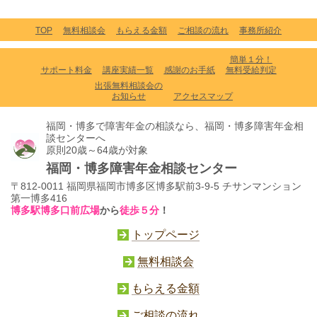
TOP
無料相談会
もらえる金額
ご相談の流れ
事務所紹介
簡単１分！
サポート料金
講座実績一覧
感謝のお手紙
無料受給判定
出張無料相談会の
お知らせ
アクセスマップ
福岡・博多で障害年金の相談なら、福岡・博多障害年金相
談センターへ
原則20歳～64歳が対象
福岡・博多障害年金相談センター
〒812-0011 福岡県福岡市博多区博多駅前3-9-5 チサンマンション
第一博多416
博多駅博多口前広場
から
徒歩５分
！
トップページ
無料相談会
もらえる金額
ご相談の流れ