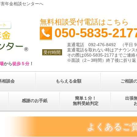
障害年金相談センターへ
無料相談受付電話はこ
050-5835-217
直通電話 092-476-8492 （平日 9:
直通電話を取れない時はアナウンス
受付時間
その際は050-5835-2177までご
※面談（2～3時間）終了後に折り返
場
から
徒歩５分
！
料相談会
もらえる金額
ご相談
簡単１分！
出張
感謝のお手紙
無料受給判定
よくあるご