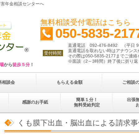
障害年金相談センターへ
無料相談受付電話はこ
050-5835-217
直通電話 092-476-8492 （平日 9:
直通電話を取れない時はアナウンス
受付時間
その際は050-5835-2177までご
※面談（2～3時間）終了後に折り返
場
から
徒歩５分
！
料相談会
もらえる金額
ご相談
簡単１分！
出張
感謝のお手紙
無料受給判定
くも膜下出血・脳出血による請求事