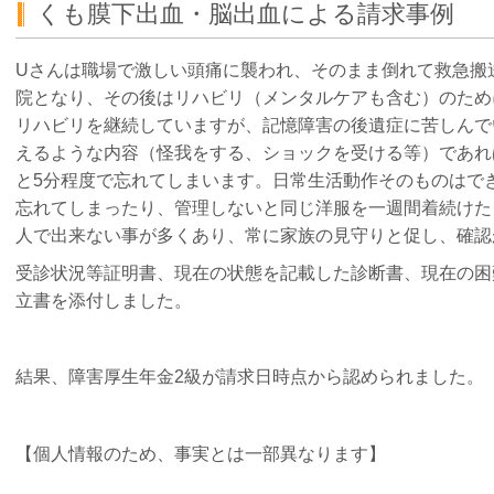
くも膜下出血・脳出血による請求事例
U
さんは職場で激しい頭痛に襲われ、そのまま倒れて救急搬
院となり、その後はリハビリ（メンタルケアも含む）のため
リハビリを継続していますが、記憶障害の後遺症に苦しんで
えるような内容（怪我をする、ショックを受ける等）であれ
と
5
分程度で忘れてしまいます。日常生活動作そのものはで
忘れてしまったり、管理しないと同じ洋服を一週間着続けた
人で出来ない事が多くあり、常に家族の見守りと促し、確認
受診状況等証明書、現在の状態を記載した診断書、現在の困
立書を添付しました。
結果、障害厚生年金
2
級が請求日時点から認められました。
【個人情報のため、事実とは一部異なります】