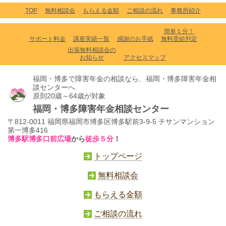
TOP
無料相談会
もらえる金額
ご相談の流れ
事務所紹介
簡単１分！
サポート料金
講座実績一覧
感謝のお手紙
無料受給判定
出張無料相談会の
お知らせ
アクセスマップ
福岡・博多で障害年金の相談なら、福岡・博多障害年金相
談センターへ
原則20歳～64歳が対象
福岡・博多障害年金相談センター
〒812-0011 福岡県福岡市博多区博多駅前3-9-5 チサンマンション
第一博多416
博多駅博多口前広場
から
徒歩５分
！
トップページ
無料相談会
もらえる金額
ご相談の流れ