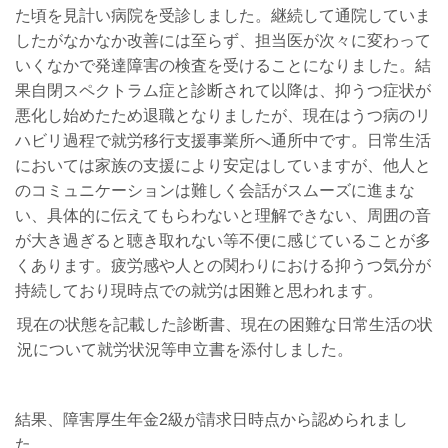
た頃を見計い病院を受診しました。継続して通院していま
したがなかなか改善には至らず、担当医が次々に変わって
いくなかで発達障害の検査を受けることになりました。結
果自閉スペクトラム症と診断されて以降は、抑うつ症状が
悪化し始めたため退職となりましたが、現在はうつ病のリ
ハビリ過程で就労移行支援事業所へ通所中です。日常生活
においては家族の支援により安定はしていますが、他人と
のコミュニケーションは難しく会話がスムーズに進まな
い、具体的に伝えてもらわないと理解できない、周囲の音
が大き過ぎると聴き取れない等不便に感じていることが多
くあります。疲労感や人との関わりにおける抑うつ気分が
持続しており現時点での就労は困難と思われます。
現在の状態を記載した診断書、現在の困難な日常生活の状
況について就労状況等申立書を添付しました。
結果、障害厚生年金
2
級が請求日時点から認められまし
た。